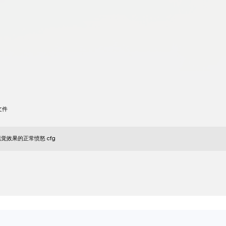
这是一个合法的 cfg，带有尖峰和 wh
1 415
添加评论
阅读评论：
0
举报
dd23wwddwdwdwdwd212313131
最佳配置之一
20
四月
2023
配置 Youtuber Kuesa，一切都配置妥当，此配置合法。
954
添加评论
阅读评论：
0
举报