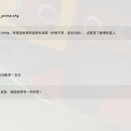
2 427
添加评论
阅读评论：
0
举报
bodianech2010
sc go full soft
24
二月
2023
配置 ibm，合法瞄准，看不到烟雾和闪卡，也没有视觉后
2 184
添加评论
阅读评论：
0
举报