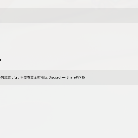
cFgEsHeR
NORMIK
19
二月
2023