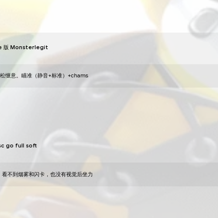
jipoha6464
prime 版 Monsterlegit
09
九月
2022
合法的 cfg，让游戏轻松惬意。瞄准（静音+标准）+cham