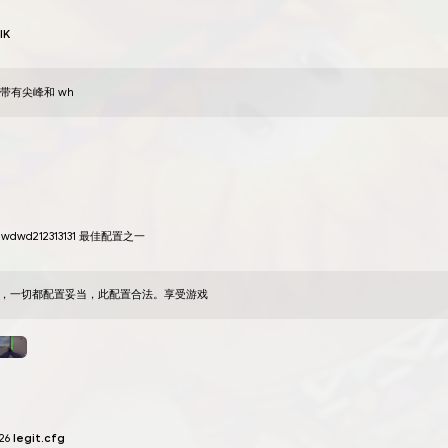
1 558
添加评论
阅读评论：
0
举报
jarudakevich
cfg FIXA 完全合法
31
八月
2022
配置修复调整了并非所有武器：gloc18、usp、deagle、mp9
2 122
添加评论
阅读评论：
0
举报