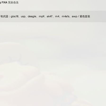
olafff231312
legit_prime.cfg
15
八月
2022
这是个不错的黄金游戏 knfig，有视觉效果和皮肤生成
3 288
添加评论
阅读评论：
0
举报
olafff231312
最佳合法配置！合法
21
九月
2022
下载 - 您将看到目标、皮肤、视觉效果等一切所需！