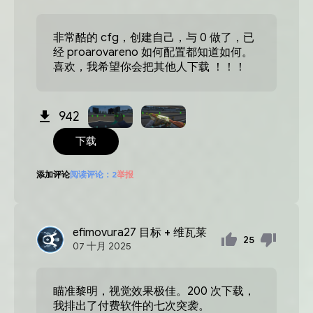
非常酷的 cfg，创建自己，与 0 做了，已
经 proarovareno 如何配置都知道如何。
喜欢，我希望你会把其他人下载 ！！！
942
下载
添加评论
阅读评论：
2
举报
efimovura27
目标 + 维瓦莱
25
07
十月
2025
瞄准黎明，视觉效果极佳。200 次下载，
我排出了付费软件的七次突袭。