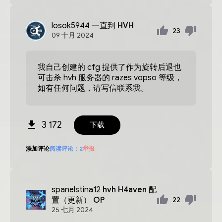
losok5944
一直到 HVH
23
09
十月
2024
我自己创建的 cfg 提供了作为旋转后退也
可击杀 hvh 服务器的 razes vopso 等级，
如有任何问题，请写信联系我。
3 172
下载
添加评论
阅读评论：
2
举报
spanelstina12
hvh H4aven 配
置（更新） OP
22
25
七月
2024