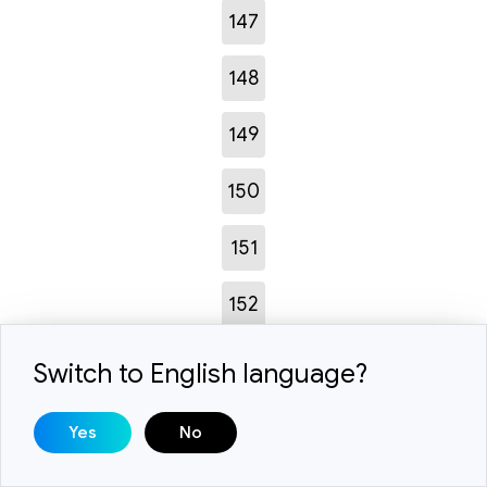
147
148
149
150
151
152
153
Switch to English language?
154
Yes
No
155