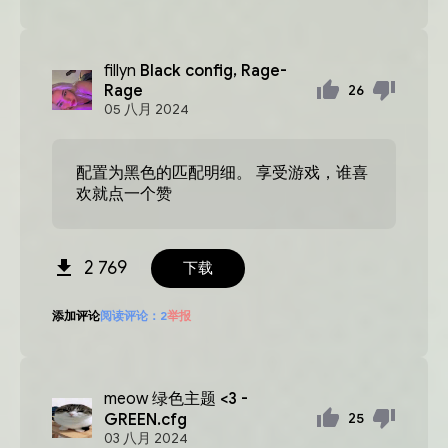
fillyn
Black config, Rage-
Rage
26
05
八月
2024
配置为黑色的匹配明细。 享受游戏，谁喜
欢就点一个赞
2 769
下载
添加评论
阅读评论：
2
举报
meow
绿色主题 <3 -
GREEN.cfg
25
03
八月
2024