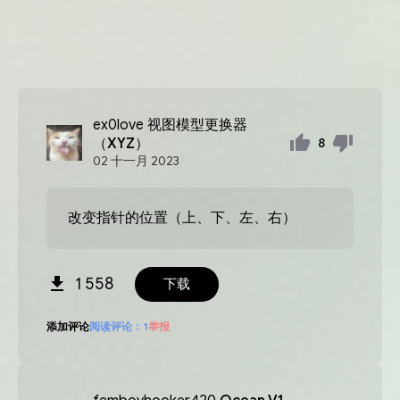
ex0love
视图模型更换器
（XYZ）
8
02
十一月
2023
改变指针的位置（上、下、左、右）
1 558
下载
添加评论
阅读评论：
1
举报