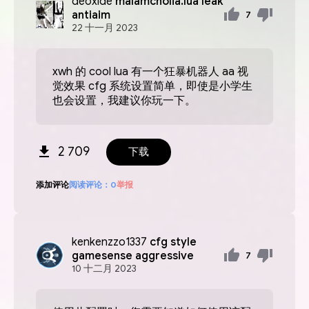
deoxide
malamcholia.lua leak
antiaim
7
22
十一月
2023
xwh 的 cool lua 有一个狂暴机器人 aa 视
觉效果 cfg 系统设置简单，即使是小学生
也会设置，我建议你玩一下。
2 709
下载
添加评论
阅读评论：
0
举报
kenkenzzo1337
cfg style
gamesense aggressive
7
10
十二月
2023