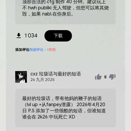
顶部合法的 cfg 制作 40 分钟。建议玩上
不 hwh publiki 无人驾驶，但您可以将其烧
毁，如果 nabl.在你身后。
1 034
下载
添加评论
阅读评论：
1
举报
cxz
垃圾话与最好的短语
8
26
九月
2025
最好的垃圾话，带有他妈的鞭子的短语
（lvl up +从fanpey泄露） 2026年4月20
日 P.S 添加了一些很酷的短语，但谁知道
谁会在 2k26 中玩死亡 XD