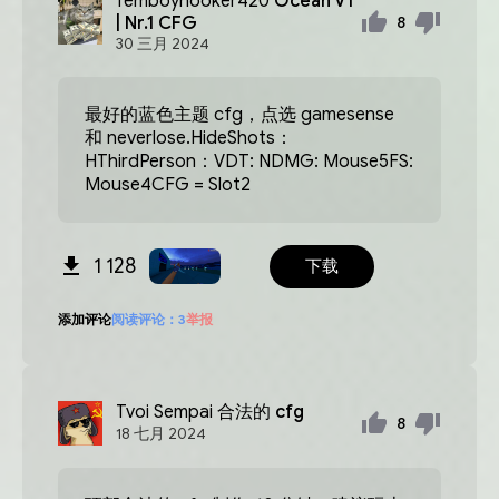
femboyhooker420
Ocean V1
| Nr.1 CFG
8
30
三月
2024
最好的蓝色主题 cfg，点选 gamesense
和 neverlose.HideShots：
HThirdPerson：VDT: NDMG: Mouse5FS:
Mouse4CFG = Slot2
1 128
下载
添加评论
阅读评论：
3
举报
Tvoi Sempai
合法的 cfg
8
18
七月
2024