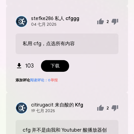
stefke286
私人 cfggg
2
04
七月
2025
私用 cfg，点选所有内容
103
下载
添加评论
阅读评论：
0
举报
citirugacit
来自酸的 Kfg
2
19
七月
2025
cfg 并不是由我和 Youtuber 酸播放器创