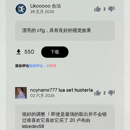
Likooooo
合法
2
28
五月
2025
漂亮的 cfg，具有良好的视觉效果
550
下载
添加评论
阅读评论：
0
举报
noyname777
lua set husteria
2
02
六月
2025
很好的调整 ！即使是最强的取出并不会错
过谁喜欢它喜欢它买了 20 卢布由
lebedev58