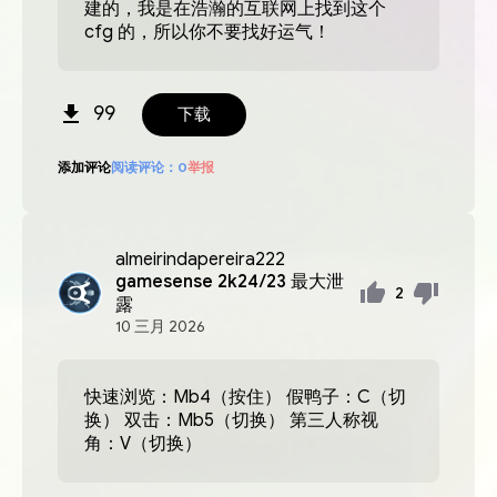
建的，我是在浩瀚的互联网上找到这个
cfg 的，所以你不要找好运气！
99
下载
添加评论
阅读评论：
0
举报
almeirindapereira222
gamesense 2k24/23 最大泄
2
露
10
三月
2026
快速浏览：Mb4（按住） 假鸭子：C（切
换） 双击：Mb5（切换） 第三人称视
角：V（切换）