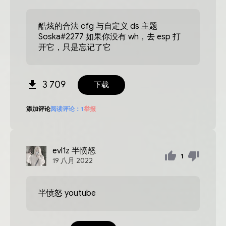
酷炫的合法 cfg 与自定义 ds 主题
Soska#2277 如果你没有 wh，去 esp 打
开它，只是忘记了它
3 709
下载
添加评论
阅读评论：
1
举报
evl1z
半愤怒
1
19
八月
2022
半愤怒 youtube