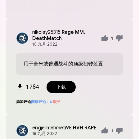
nikolay25315
Rage MM,
DeathMatch
1
10
九月
2022
用于毫米或普通战斗的顶级扭转装置
1 784
下载
添加评论
阅读评论：
0
举报
engjellmehmeti98
HVH RAPE
1
18
九月
2022