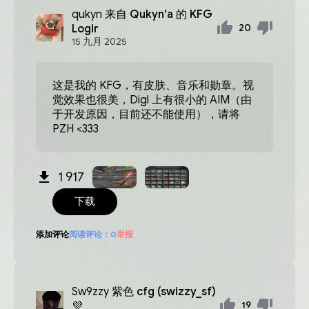
qukyn
来自 Qukyn'a 的 KFG
Logir
20
15
九月
2025
这是我的 KFG，有皮肤、音乐和勋章。视
觉效果也很美，Digl 上有很小的 AIM（由
于开发原因，目前还不能使用），请将
PZH <333
1 917
下载
添加评论
阅读评论：
0
举报
Sw9zzy
紫色 cfg (swizzy_sf)
💜
19