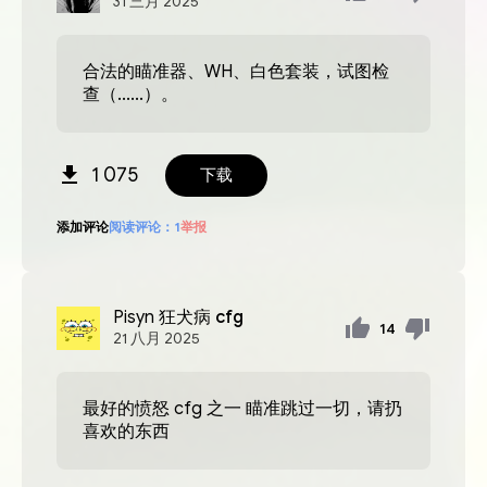
31
三月
2025
合法的瞄准器、WH、白色套装，试图检
查（......）。
1 075
下载
添加评论
阅读评论：
1
举报
Pisyn
狂犬病 cfg
14
21
八月
2025
最好的愤怒 cfg 之一 瞄准跳过一切，请扔
喜欢的东西