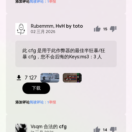
添加评论
阅读评论：
1
举报
Rubemmm,
HvH by toto
15
02
三月
2025
此 cfg 是用于此作弊器的最佳半狂暴/狂
暴 cfg，您不会后悔的Keys:ms3：3 人
7 127
下载
添加评论
阅读评论：
1
举报
Vsqm
合法的 cfg
14