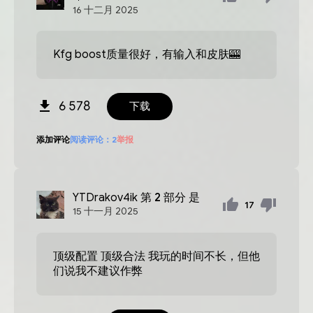
16
十二月
2025
Kfg boost质量很好，有输入和皮肤🎰
6 578
下载
添加评论
阅读评论：
2
举报
YTDrakov4ik
第 2 部分 是
17
15
十一月
2025
顶级配置 顶级合法 我玩的时间不长，但他
们说我不建议作弊