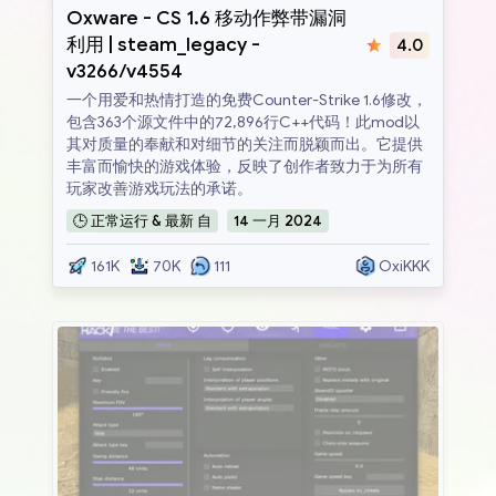
Oxware
Oxware - CS 1.6 移动作弊带漏洞
利用 | steam_legacy -
4.0
v3266/v4554
一个用爱和热情打造的免费Counter-Strike 1.6修改，
包含363个源文件中的72,896行C++代码！此mod以
其对质量的奉献和对细节的关注而脱颖而出。它提供
丰富而愉快的游戏体验，反映了创作者致力于为所有
玩家改善游戏玩法的承诺。
🕒
正常运行 & 最新
自
14
一月
2024
161K
70K
111
OxiKKK