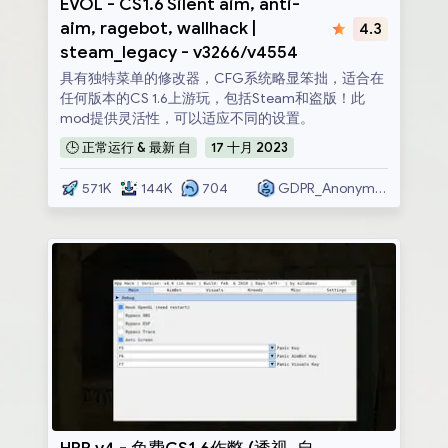
EVOL - CS1.6 Silent aim, anti-
aim, ragebot, wallhack |
4.3
steam_legacy - v3266/v4554
具有独特菜单的修改器，CFG系统略显笨拙，适合在
任何版本的CS 1.6上游玩，包括Steam和盗版！此
mod提供灵活性，可以适应不同的设置。
🕒
正常运行 & 最新
自
17
十月
2023
571K
144K
704
GDPR_Anonymous
HPP v4