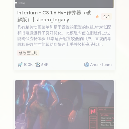
Interium
Interium - CS 1.6 HvH作弊器（破
4.4
解版） | steam_legacy
具有精美动画菜单和易于设置的配置的模组,针对低配
和旧电脑进行了良好优化。此模组即使在旧硬件上也
能确保流畅体验,非常适合配置较低的用户。直观的界
面和高效的性能帮助您快速上手并轻松享受模组。
修改已过时
100K
64K
Anon-Team