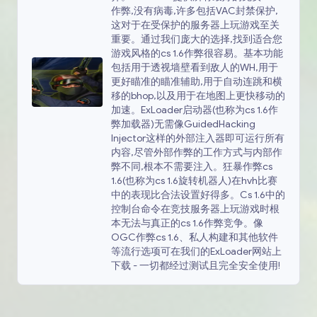
作弊,没有病毒,许多包括VAC封禁保护,
这对于在受保护的服务器上玩游戏至关
重要。通过我们庞大的选择,找到适合您
游戏风格的cs 1.6作弊很容易。基本功能
包括用于透视墙壁看到敌人的WH,用于
更好瞄准的瞄准辅助,用于自动连跳和横
移的bhop,以及用于在地图上更快移动的
加速。ExLoader启动器(也称为cs 1.6作
弊加载器)无需像GuidedHacking
Injector这样的外部注入器即可运行所有
内容,尽管外部作弊的工作方式与内部作
弊不同,根本不需要注入。狂暴作弊cs
1.6(也称为cs 1.6旋转机器人)在hvh比赛
中的表现比合法设置好得多。Cs 1.6中的
控制台命令在竞技服务器上玩游戏时根
本无法与真正的cs 1.6作弊竞争。像
OGC作弊cs 1.6、私人构建和其他软件
等流行选项可在我们的ExLoader网站上
下载 - 一切都经过测试且完全安全使用!