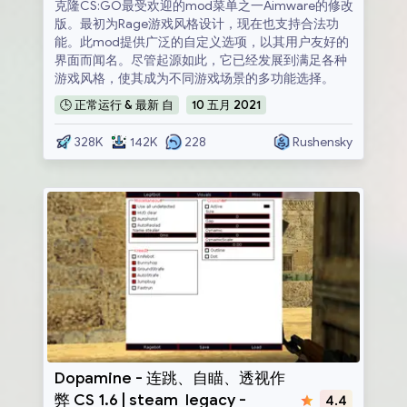
克隆CS:GO最受欢迎的mod菜单之一Aimware的修改
版。最初为Rage游戏风格设计，现在也支持合法功
能。此mod提供广泛的自定义选项，以其用户友好的
界面而闻名。尽管起源如此，它已经发展到满足各种
游戏风格，使其成为不同游戏场景的多功能选择。
🕒
正常运行 & 最新
自
10
五月
2021
328K
142K
228
Rushensky
Dopamine
Dopamine - 连跳、自瞄、透视作
弊 CS 1.6 | steam_legacy -
4.4