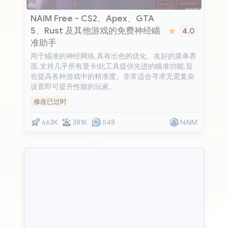
NAIM Free
NAIM Free - CS2、Apex、GTA
5、Rust 及其他游戏的免费神经瞄
4.0
准助手
用于瞄准的神经网络,具有出色的优化、友好的菜单界
面,支持几乎所有显卡!此工具提供先进的瞄准功能,旨
在提高各种游戏中的精准度。非常适合寻求无需复杂
设置即可提升性能的玩家。
修改已过时
663K
381K
548
NAIM