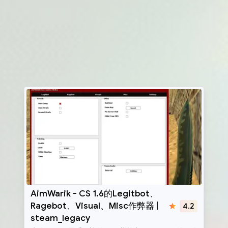
AimWarik
AimWarik - CS 1.6的Legitbot、
Ragebot、Visual、Misc作弊器 |
4.2
steam_legacy