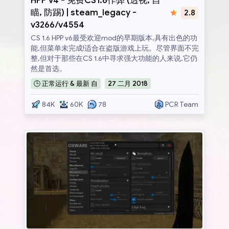
HPP v4 - 免费CS1.6作弊 (透视, 自
瞄, 防踢) | steam_legacy -
2.8
v3266/v4554
CS 1.6 HPP v6最受欢迎mod的早期版本,具有出色的功
能,但菜单未完成!适合在盗版游戏上玩。尽管界面不完
整,但对于那些在CS 1.6中寻求强大功能的人来说,它仍
然是首选。
🕒
正常运行 & 最新
自
27
二月
2018
84K
60K
78
PCR Team