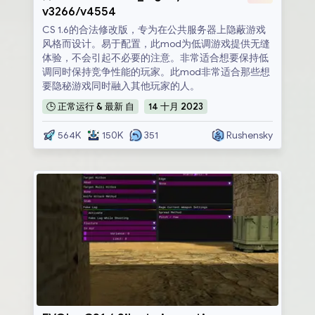
v3266/v4554
CS 1.6的合法修改版，专为在公共服务器上隐蔽游戏
风格而设计。易于配置，此mod为低调游戏提供无缝
体验，不会引起不必要的注意。非常适合想要保持低
调同时保持竞争性能的玩家。此mod非常适合那些想
要隐秘游戏同时融入其他玩家的人。
🕒
正常运行 & 最新
自
14
十月
2023
564K
150K
351
Rushensky
EVOL