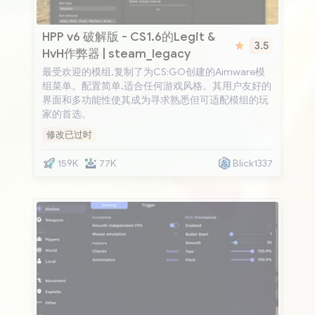
HPP v6
HPP v6 破解版 - CS1.6的Legit &
3.5
HvH作弊器 | steam_legacy
最受欢迎的模组,复制了为CS:GO创建的Aimware模
组菜单。配置简单,适合任何游戏风格。其用户友好的
界面和多功能性使其成为寻求熟悉但可适配模组的玩
家的首选。
修改已过时
159K
77K
Blick1337