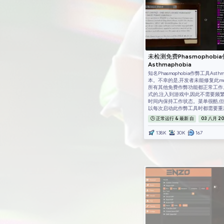
未
As
知名
本
所