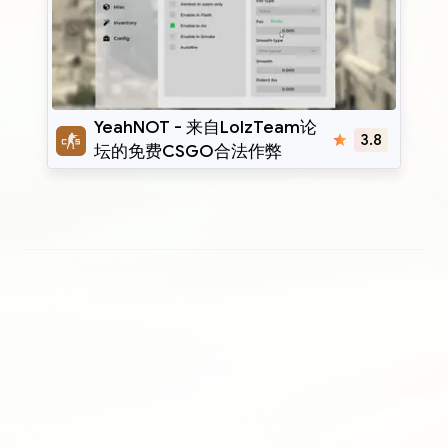
YeahNOT
YeahNOT - 来自LolzTeam论
3.8
坛的免费CSGO合法作弊