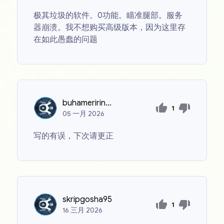
极其垃圾的软件。0功能。瞄准腿部。服务
器崩溃。我不想购买高级版本，因为这里存
在如此愚蠢的问题
buhameririna59
1
05
一月
2026
写的有误，下次请更正
skripgosha95
1
16
三月
2026