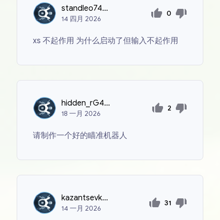
standleo7474
0
14
四月
2026
xs 不起作用 为什么启动了但输入不起作用
hidden_rG4Ao3PRMYazfLm
2
18
一月
2026
请制作一个好的瞄准机器人
kazantsevkonstantin2013
31
14
一月
2026