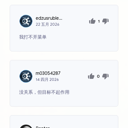
edzusrublevskis
1
22
五月
2026
我打不开菜单
m03054287
0
14
四月
2026
没关系，但目标不起作用