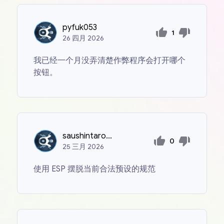
pyfuk053
1
26
四月
2026
我已经一个月没弄清楚作弊程序会打开哪个
按钮。
saushintaron640
0
25
三月
2026
使用 ESP 摆脱当前合法预设的规范