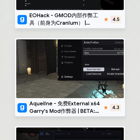
EoHack
EOHack - GMOD内部作弊工
4.5
具（前身为Cranium） |
BETA: x86-x64
Aqueline
Aqueline - 免费External x64
4.3
Garry's Mod作弊器 | BETA:
x86-x64