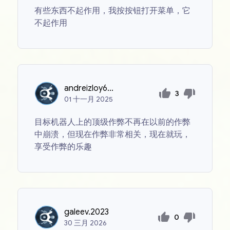
有些东西不起作用，我按按钮打开菜单，它
不起作用
andreizloy666
3
01
十一月
2025
目标机器人上的顶级作弊不再在以前的作弊
中崩溃，但现在作弊非常相关，现在就玩，
享受作弊的乐趣
galeev.2023
0
30
三月
2026