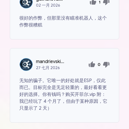
1
02
一月
2026
很好的作弊，但那里没有瞄准机器人，这个
作弊很糟糕
mandrievskij565
0
27
七月
2026
无知的骗子。它唯一的好处就是ESP，仅此
而已。目标完全是无足轻重的，最好看看更
好的选择。你有钱吗？购买开菲尔.vip 附：
我已经玩了 4 个月了，但由于某种原因，它
只显示了 2 天）