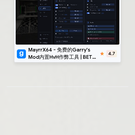
MayrrX64
MayrrX64 - 免费的Garry's
4.7
Mod内置HvH作弊工具 | BETA:
x86-x64