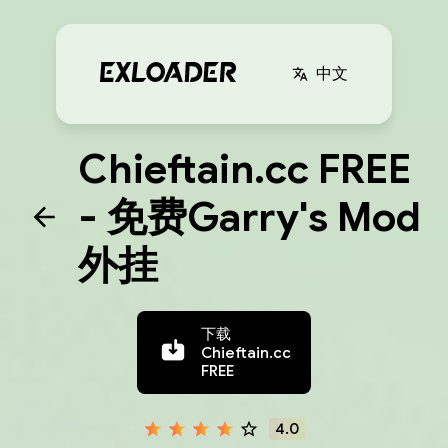
中文
Chieftain.cc FREE
- 免费Garry's Mod
外挂
下载
Chieftain.cc
FREE
4.0