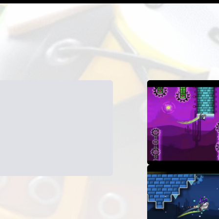
作者
发布日期
正常运行 & 最新
自
下载次数
启动次数
其
RobTop Games
30
十一月
2024
30
十一月
2024
8 220
未知
在