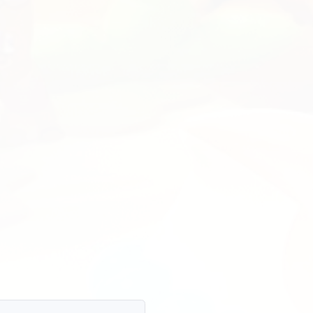
载
Geometry Dash SubZero
Geometry Dash Lite
Geom
下载已解锁的
Geometry 
4.7
etry Dash Lite |
载破解版 (
42
卡) | 2.2.142