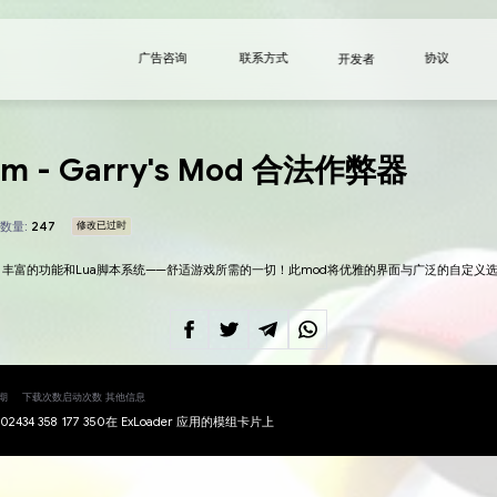
广告咨询
Memoriam - Garry'
总评分数量:
247
4.2
修改已过时
独特而美观的菜单，丰富的功能和Lua脚本系统——舒适
快又高效。