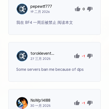
pepewtf777
0
19
二月
2026
我在 BF4 一周后被禁止 阅读本文
toroklevente04
-1
27
三月
2025
Some servers ban me because of dps
NsWp14I88
-1
30
一月
2025