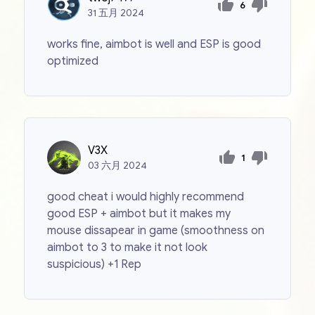
6
31
五月
2024
works fine, aimbot is well and ESP is good
optimized
V3X
1
03
六月
2024
good cheat i would highly recommend
good ESP + aimbot but it makes my
mouse dissapear in game (smoothness on
aimbot to 3 to make it not look
suspicious) +1 Rep