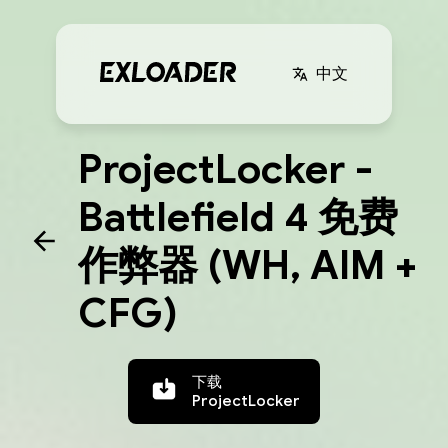
中文
ProjectLocker -
Battlefield 4 免费
作弊器 (WH, AIM +
CFG)
下载
ProjectLocker