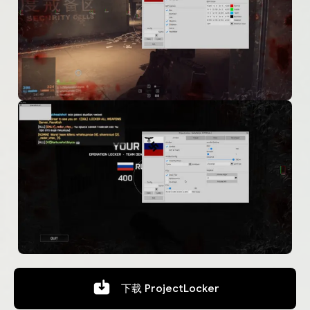
下载
ProjectLocker