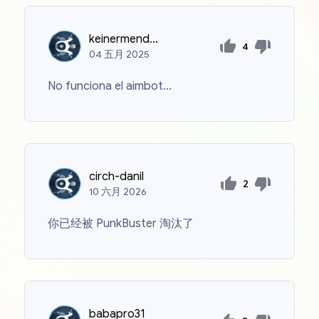
keinermendom1234
4
04
五月
2025
No funciona el aimbot...
circh-danil
2
10
六月
2026
你已经被 PunkBuster 淘汰了
babapro31