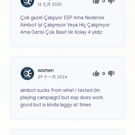
0
12
七月
2025
Çok güzel Çalışıyor ESP Ama Nedense
Aimbot İyi Çalışmıyor Veya Hiç Çalışmıyor
Ama Gerisi Çok Basit Ve Kolay 4 yıldız
women
0
29
十一月
2024
aimbot sucks from what i tested (im
playing campaign) but esp does work
good but is kinda laggy at times