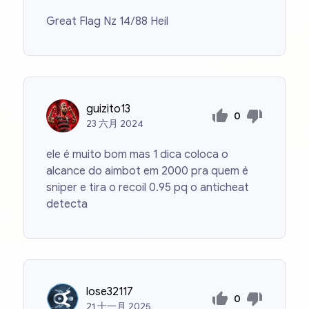
Great Flag Nz 14/88 Heil
guizito13
0
23
六月
2024
ele é muito bom mas 1 dica coloca o
alcance do aimbot em 2000 pra quem é
sniper e tira o recoil 0.95 pq o anticheat
detecta
lose32117
0
21
十一月
2025