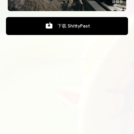
下载
ShittyPast