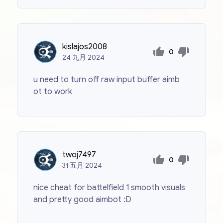
kislajos2008
0
24
九月
2024
u need to turn off raw input buffer aimb
ot to work
twoj7497
0
31
五月
2024
nice cheat for battelfield 1 smooth visuals
and pretty good aimbot :D