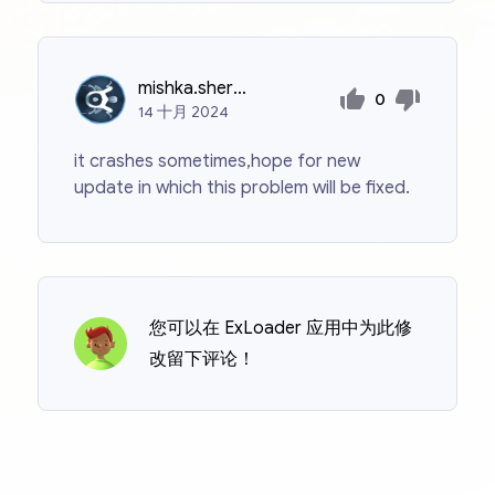
mishka.shervashidze13
0
14
十月
2024
it crashes sometimes,hope for new
update in which this problem will be fixed.
您可以在 ExLoader 应用中为此修
改留下评论！