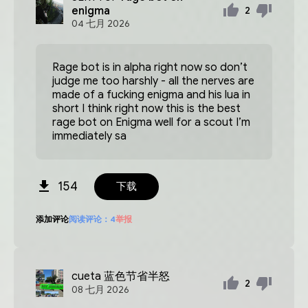
enigma
2
04
七月
2026
Rage bot is in alpha right now so don’t
judge me too harshly - all the nerves are
made of a fucking enigma and his lua in
short I think right now this is the best
rage bot on Enigma well for a scout I’m
immediately sa
154
下载
添加评论
阅读评论：
4
举报
cueta
蓝色节省半怒
2
08
七月
2026