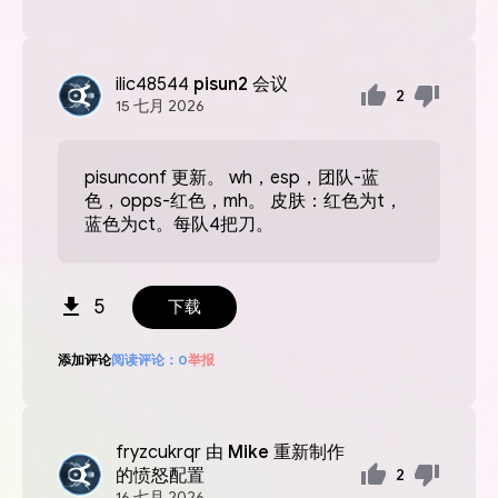
ilic48544
pisun2 会议
2
15
七月
2026
pisunconf 更新。 wh，esp，团队-蓝
色，opps-红色，mh。 皮肤：红色为t，
蓝色为ct。每队4把刀。
5
下载
添加评论
阅读评论：
0
举报
fryzcukrqr
由 Mike 重新制作
的愤怒配置
2
16
七月
2026