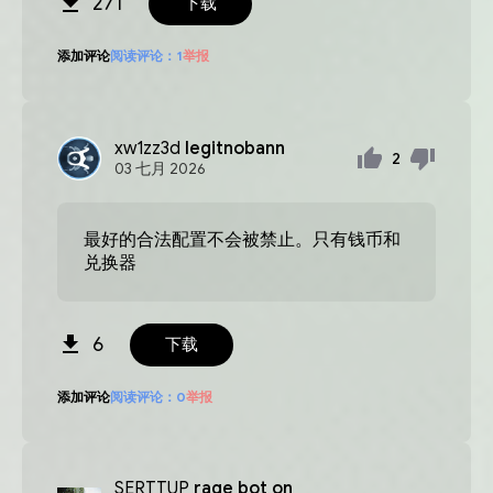
271
下载
添加评论
阅读评论：
1
举报
xw1zz3d
legitnobann
2
03
七月
2026
最好的合法配置不会被禁止。只有钱币和
兑换器
6
下载
添加评论
阅读评论：
0
举报
SERTTUP
rage bot on