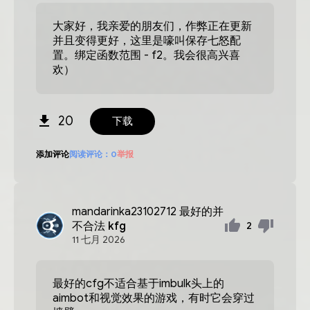
大家好，我亲爱的朋友们，作弊正在更新
并且变得更好，这里是嚎叫保存七怒配
置。绑定函数范围 - f2。我会很高兴喜
欢）
20
下载
添加评论
阅读评论：
0
举报
mandarinka23102712
最好的并
不合法 kfg
2
11
七月
2026
最好的cfg不适合基于imbulk头上的
aimbot和视觉效果的游戏，有时它会穿过