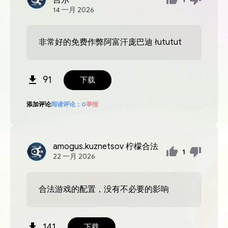
14
一月
2026
非常好的免费作弊阿富汗庞巴迪 łututut
91
下载
添加评论
阅读评论：
0
举报
amogus.kuznetsov
柠檬合法
1
22
一月
2026
合法游戏的配置，没有不必要的影响
141
下载