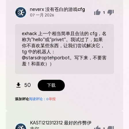
neverx
没有苍白的游戏cfg
1
07
一月
2026
exhack 上一个相当简单且合法的 cfg，名
称为“hello”或“privet”。我试过了，如果
你不喜欢某些东西，让我们尝试解决它，
tg 中的机器人：
@starsdroptehporbot。写下来，不要害
羞！和喜欢））
50
下载
添加评论
阅读评论：
0
举报
KASTI212312312
最好的作弊伊
吉尔
1