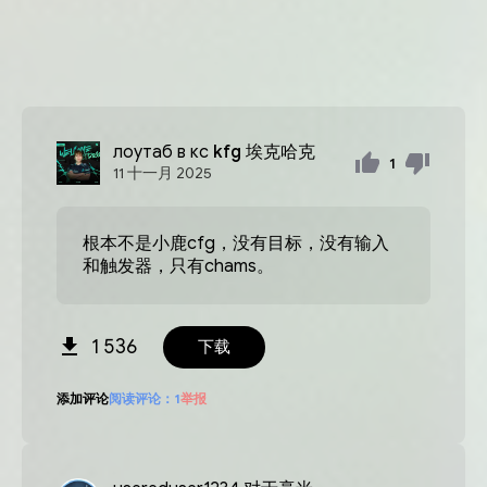
лоутаб в кс
kfg 埃克哈克
1
11
十一月
2025
根本不是小鹿cfg，没有目标，没有输入
和触发器，只有chams。
1 536
下载
添加评论
阅读评论：
1
举报