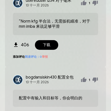
usereduser1234
对于毫米
1
13
十一月
2025
“Norm kfg 半合法，无需扳机瞄准，对于
mm imba 来说足够平滑
406
下载
添加评论
阅读评论：
0
举报
bogdansiskin430
配置全包
1
13
十一月
2025
配置中有输入和目标等，你会明白的