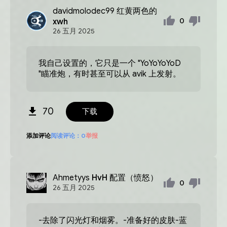
davidmolodec99
红黄两色的
xwh
0
26
五月
2025
我自己设置的，它只是一个 "YoYoYoYoD
"瞄准炮，有时甚至可以从 avik 上发射。
70
下载
添加评论
阅读评论：
0
举报
Ahmetyys
HvH 配置（愤怒）
0
26
五月
2025
-去除了闪光灯和烟雾。-准备好的皮肤-蓝