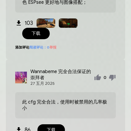
色 ESPsee 更好地与图像搭配；
103
下载
添加评论
阅读评论：
0
举报
Wannabeme
完全合法保证的
崇拜者
0
27
五月
2025
此 cfg 完全合法，使用时被禁用的几率极
小
86
下载