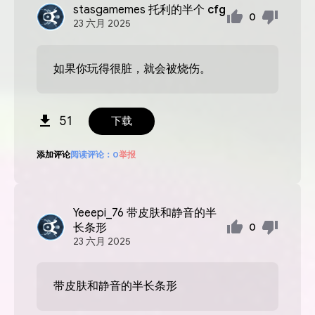
stasgamemes
托利的半个 cfg
0
23
六月
2025
如果你玩得很脏，就会被烧伤。
51
下载
添加评论
阅读评论：
0
举报
Yeeepi_76
带皮肤和静音的半
长条形
0
23
六月
2025
带皮肤和静音的半长条形