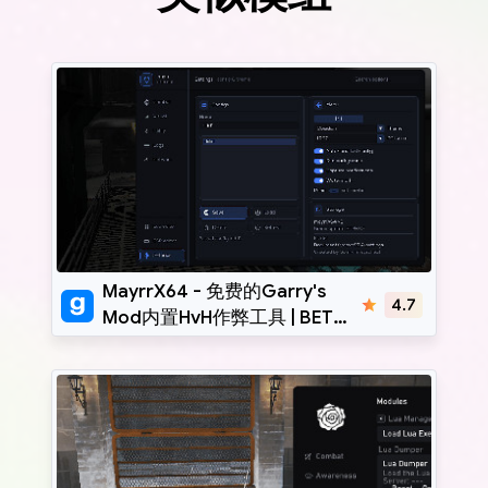
MayrrX64
MayrrX64 - 免费的Garry's
4.7
Mod内置HvH作弊工具 | BETA:
x86-x64