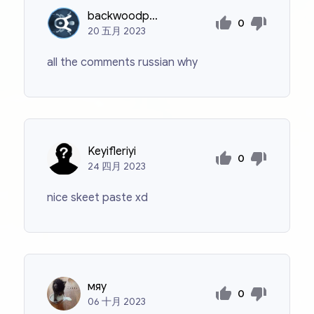
backwoodpapi69
0
20
五月
2023
all the comments russian why
Keyifleriyi
0
24
四月
2023
nice skeet paste xd
мяу
0
06
十月
2023