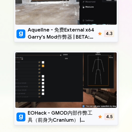
Aqueline
Aqueline - 免费External x64
4.3
Garry's Mod作弊器 | BETA:
x86-x64
EoHack
EOHack - GMOD内部作弊工
4.5
具（前身为Cranium） |
BETA: x86-x64