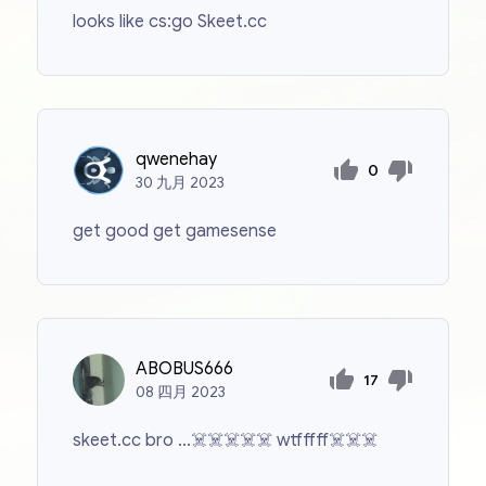
looks like cs:go Skeet.cc
qwenehay
0
30
九月
2023
get good get gamesense
ABOBUS666
17
08
四月
2023
skeet.cc bro ...☠️☠️☠️☠️☠️ wtfffff☠️☠️☠️