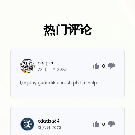
热门评论
cooper
0
22
十二月
2023
l,m play game like crash pls l,m help
xdadsa64
0
13
六月
2023