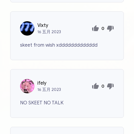
Vixty
0
16
五月
2023
skeet from wish xddddddddddddd
ifely
0
16
五月
2023
NO SKEET NO TALK