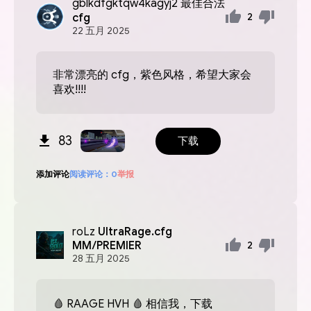
gblkdfgktqw4kagyj2
最佳合法
cfg
2
22
五月
2025
非常漂亮的 cfg，紫色风格，希望大家会
喜欢!!!!
83
下载
添加评论
阅读评论：
0
举报
roLz
UltraRage.cfg
MM/PREMIER
2
28
五月
2025
🩸 RAAGE HVH 🩸 相信我，下载