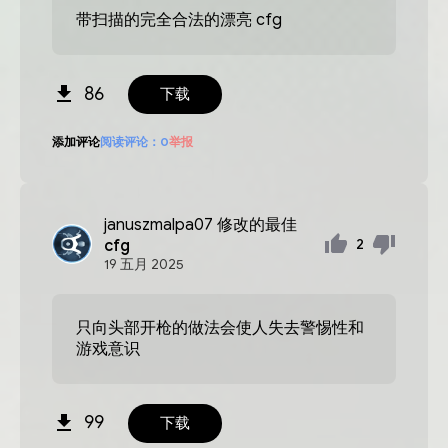
带扫描的完全合法的漂亮 cfg
86
下载
添加评论
阅读评论：
0
举报
januszmalpa07
修改的最佳
cfg
2
19
五月
2025
只向头部开枪的做法会使人失去警惕性和
游戏意识
99
下载