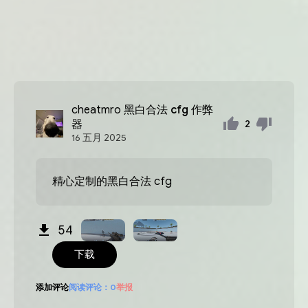
cheatmro
黑白合法 cfg 作弊
器
2
16
五月
2025
精心定制的黑白合法 cfg
54
下载
添加评论
阅读评论：
0
举报