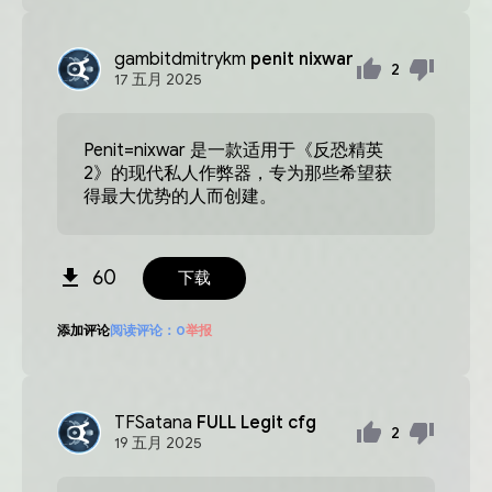
gambitdmitrykm
penit nixwar
2
17
五月
2025
Penit=nixwar 是一款适用于《反恐精英
2》的现代私人作弊器，专为那些希望获
得最大优势的人而创建。
60
下载
添加评论
阅读评论：
0
举报
TFSatana
FULL Legit cfg
2
19
五月
2025