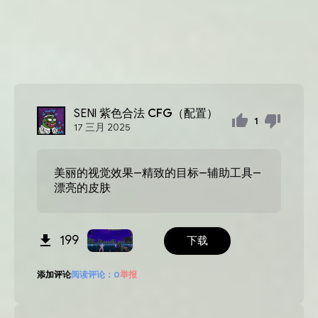
SENl
紫色合法 CFG（配置）
1
17
三月
2025
美丽的视觉效果--精致的目标--辅助工具--
漂亮的皮肤
199
下载
添加评论
阅读评论：
0
举报